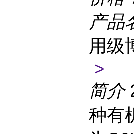
产品
用级
>
简介
种有