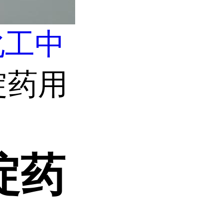
化工中
吡啶药用
啶药