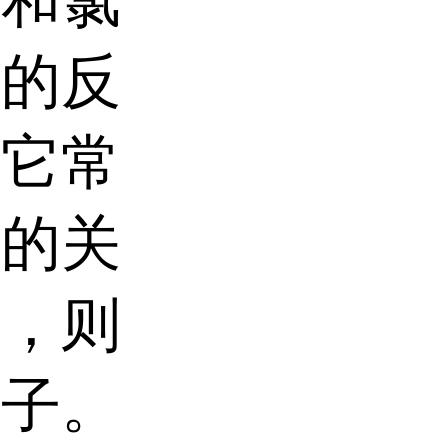
子和氯
好的反
，它常
剂的关
域，则
分子。