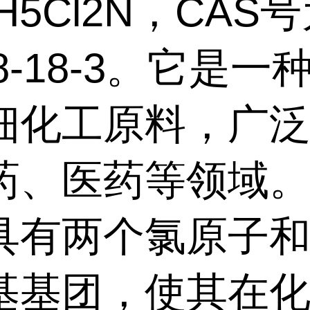
H5Cl2N，CAS
58-18-3。它是一
细化工原料，广
药、医药等领域
具有两个氯原子
基基团，使其在