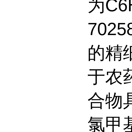
为C6
702
的精
于农
合物
氯甲