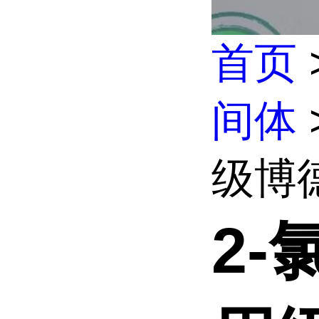
首页
间体
级博德
2-