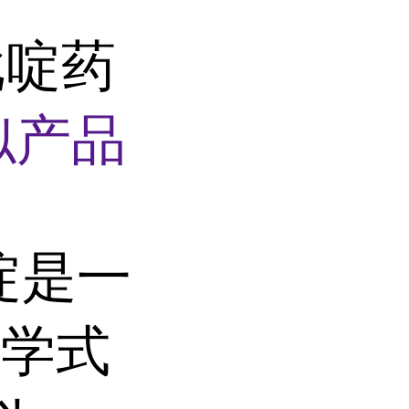
吡啶药
似产品
吡啶是一
化学式