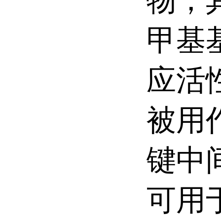
物，
甲基
应活
被用
键中
可用