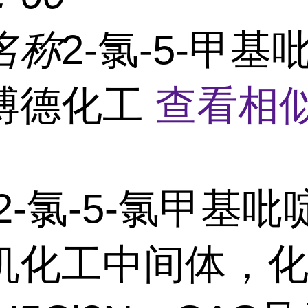
名称
2-氯-5-甲基
博德化工
查看相
2-氯-5-氯甲基
机化工中间体，