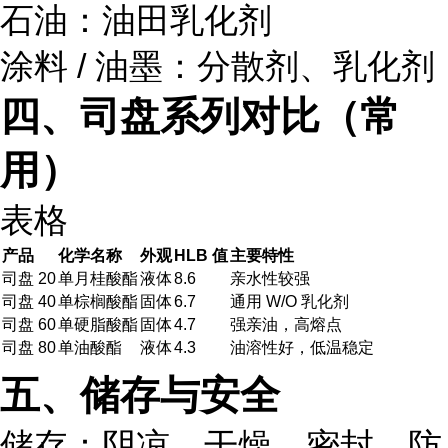
石油：油田乳化剂
涂料 / 油墨：分散剂、乳化剂
四、司盘系列对比（常
用）
表格
产品
化学名称
外观
HLB 值
主要特性
司盘 20
单月桂酸酯
液体
8.6
亲水性较强
司盘 40
单棕榈酸酯
固体
6.7
通用 W/O 乳化剂
司盘 60
单硬脂酸酯
固体
4.7
强亲油，高熔点
司盘 80
单油酸酯
液体
4.3
油溶性好，低温稳定
五、储存与安全
储存：阴凉、干燥、密封，防