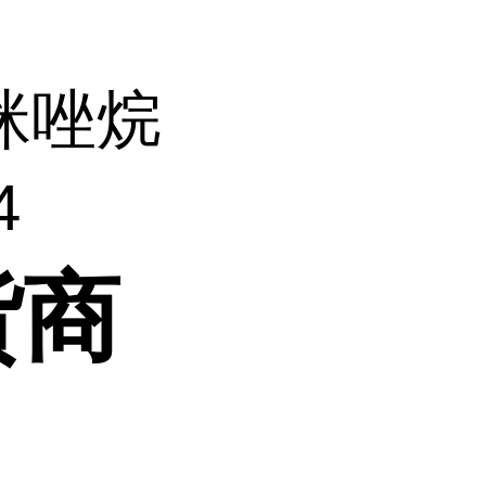
-咪唑烷
4
货商