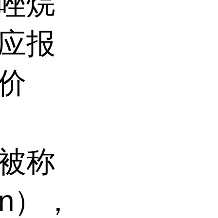
咪唑烷
供应报
价
，也被称
in），