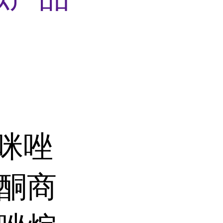
-咪唑
烷酮商