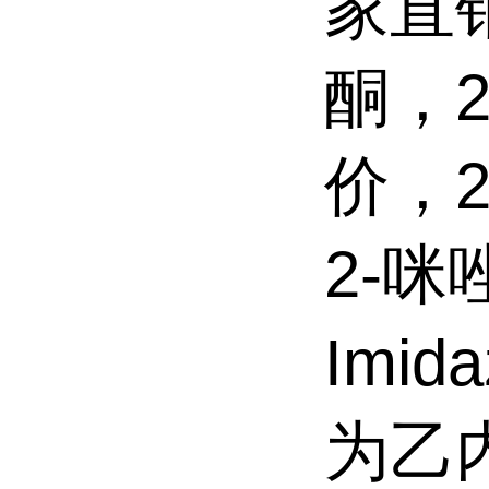
家直
酮，
价，
2-咪
Imid
为乙内