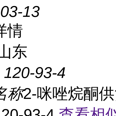
-03-13
详情
山东
：
120-93-4
名称
2-咪唑烷酮
20-93-4
查看相