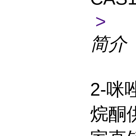
>
简介
2-
烷酮