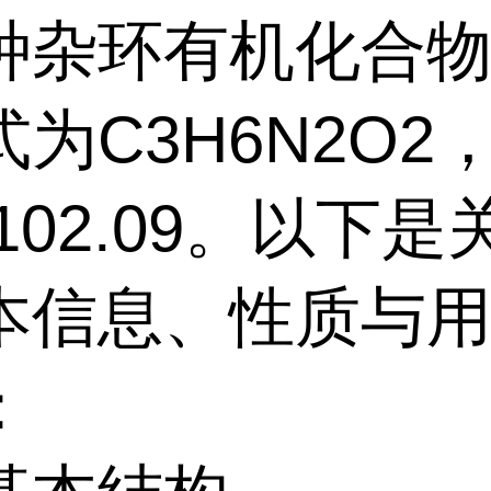
种杂环有机化合
为C3H6N2O2
102.09。以下
本信息、性质与
：