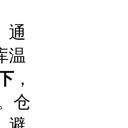
、通
库温
以下
，
。仓
，避