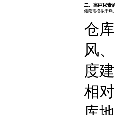
二、高纯尿素
储藏需模拟干燥
仓库
风、
度
相
库地