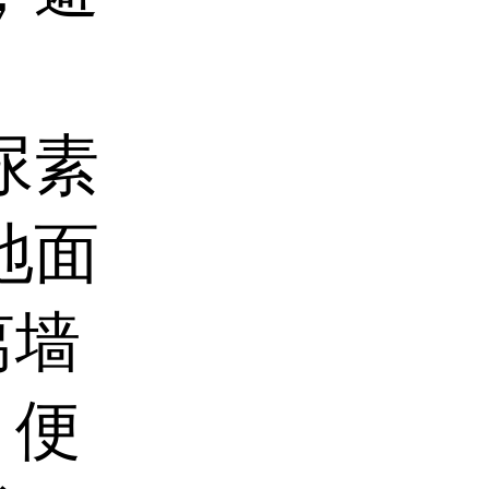
尿素
地面
离墙
，便