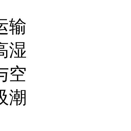
运输
高湿
与空
吸潮