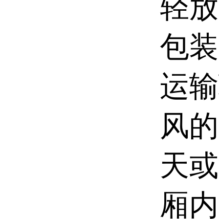
轻放
包装
运输
风的
天或
厢内