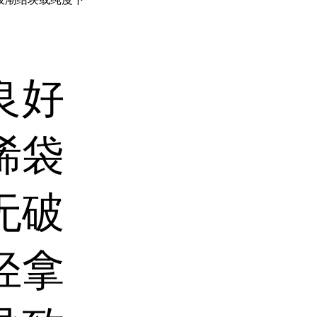
良好
烯袋
无破
轻拿