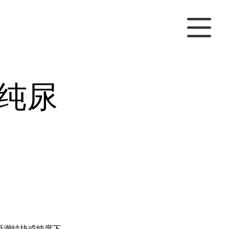
纯尿
吸潮结块或纯度下