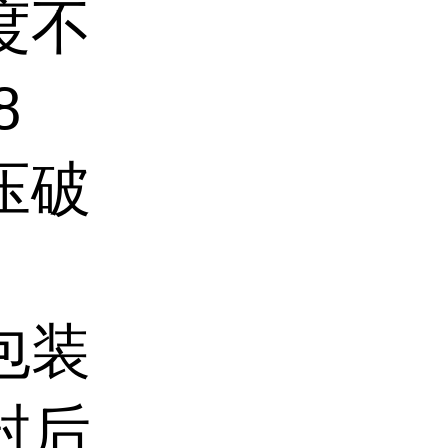
度不
8
压破
包装
封后