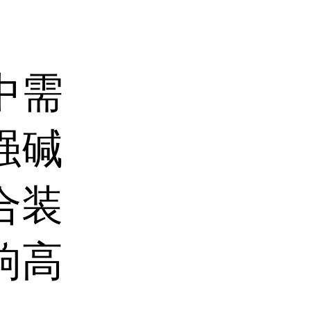
中需
强碱
合装
响高