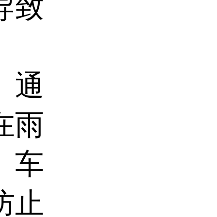
导致
、通
在雨
。车
防止