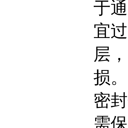
于通
宜过
层，
损。
密封
需保