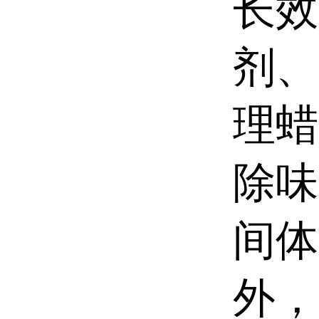
长效
剂、
理蜡
除味
间体
外，