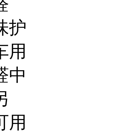
醛
味护
车用
醛中
另
可用