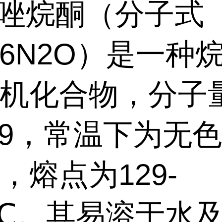
咪唑烷酮（分子式
H6N2O）是一种
机化合物，分子
.09，常温下为无
，熔点为129-
2℃。其易溶于水