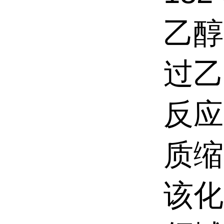
乙醇
过乙
反应
质缩
该化