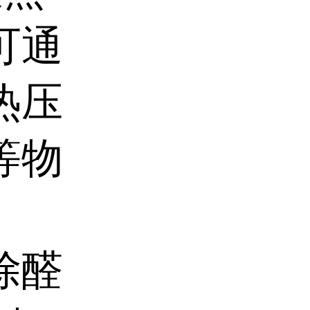
可通
热压
等物
除醛