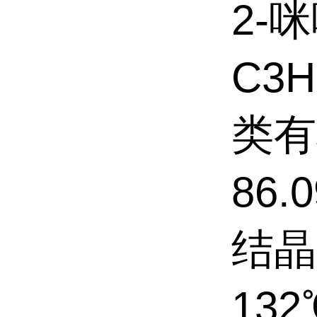
2-
C3
类有
86
结晶
13