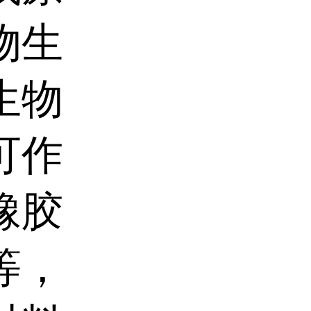
物生
生物
可作
橡胶
等，