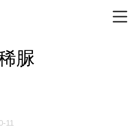
稀脲
0-11