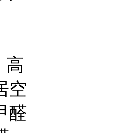
：高
居空
甲醛